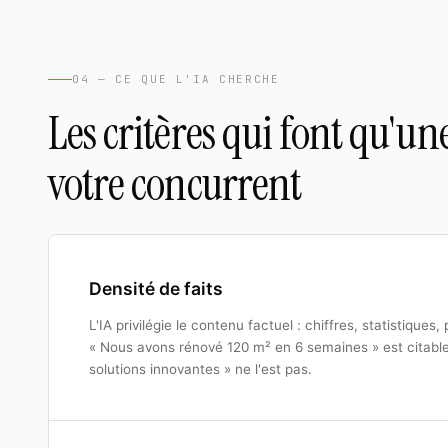
04 — CE QUE L'IA CHERCHE
Les critères qui font qu'une
votre concurrent
Densité de faits
L'IA privilégie le contenu factuel : chiffres, statistiques,
« Nous avons rénové 120 m² en 6 semaines » est citable
solutions innovantes » ne l'est pas.