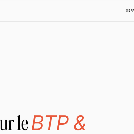
SER
ur le
BTP &