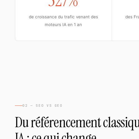
527%
de croissance du trafic venant des
des Fra
moteurs IA en 1 an
02 — SEO VS GEO
Du référencement classiq
IA : ce qui change