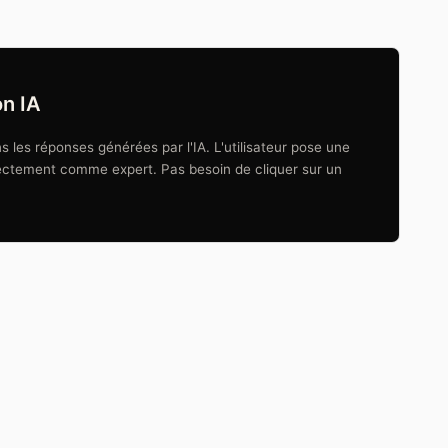
n IA
 les réponses générées par l'IA. L'utilisateur pose une
irectement comme expert. Pas besoin de cliquer sur un